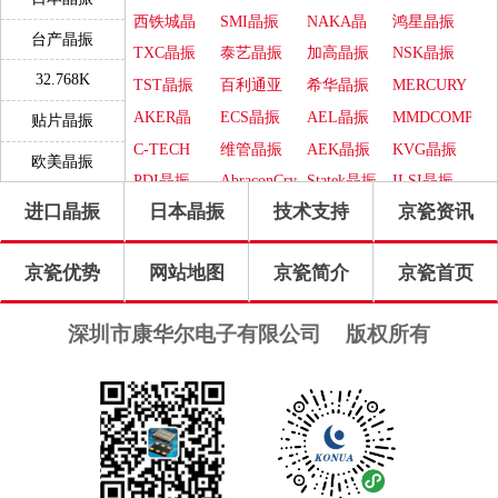
西铁城晶
SMI晶振
NAKA晶
鸿星晶振
台产晶振
振
振
TXC晶振
泰艺晶振
加高晶振
NSK晶振
32.768K
TST晶振
百利通亚
希华晶振
MERCURY
陶晶振
晶振
AKER晶
ECS晶振
AEL晶振
MMDCOMP
贴片晶振
振
晶振
C-TECH
维管晶振
AEK晶振
KVG晶振
欧美晶振
晶振
PDI晶振
AbraconCrystal
Statek晶振
ILSI晶振
进口晶振
日本晶振
技术支持
京瓷资讯
WI2WI晶
ITTI晶振
Jauch晶振
Pletronics
振
晶振
GEYER晶
Transko晶
高利奇晶
IDT晶振
京瓷优势
网站地图
京瓷简介
京瓷首页
振
振
振
Frequency
SUNTSU
Oscilent晶
康纳温菲
晶振
晶振
振
尔德晶振
SiTimeCrystal
FOX晶振
QuarzteChnik
Rubyquartz
深圳市康华尔电子有限公司
版权所有
晶振
晶振
瑞康晶振
格林雷晶
Euroquartz
QuartzCom
振
晶振
晶振
LiHom晶
微晶晶振
拉隆晶振
Crystek晶
振
振
QANTEK
MTI-
CTS晶振
日蚀晶振
晶振
Milliren晶
Cardinal晶
MtronPTI
ACT晶振
NJR晶振
振
振
晶振
Skyworks
Renesas瑞