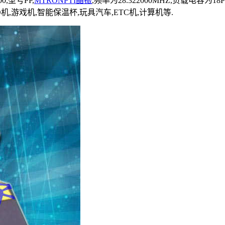
00,型号PP,
MTRONPTI晶振
,频率为28.322000MHZ,负载电容为18PF
O机,游戏机,智能保温杯,玩具汽车,ETC机,计算机等.