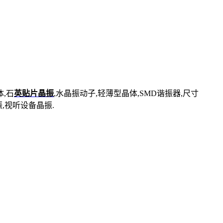
,
石
英贴片晶振
,
水晶振动子,轻薄型晶体,SMD谐振器,尺寸
振,视听设备晶振.