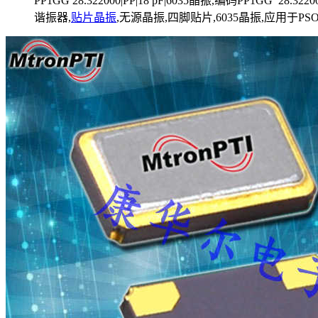
PP1GG 28.322000|PP|18 pF|6035晶振,编码PP1GG 28.3220
谐振器,
贴片晶振
,无源晶振,四脚贴片,6035晶振,应用于PS