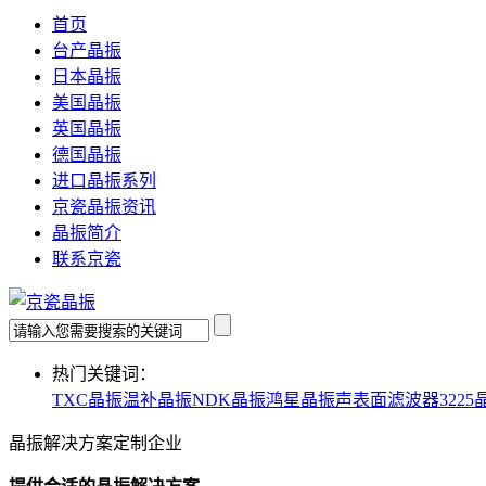
首页
台产晶振
日本晶振
美国晶振
英国晶振
德国晶振
进口晶振系列
京瓷晶振资讯
晶振简介
联系京瓷
热门关键词：
TXC晶振
温补晶振
NDK晶振
鸿星晶振
声表面滤波器
3225
晶振解决方案定制企业