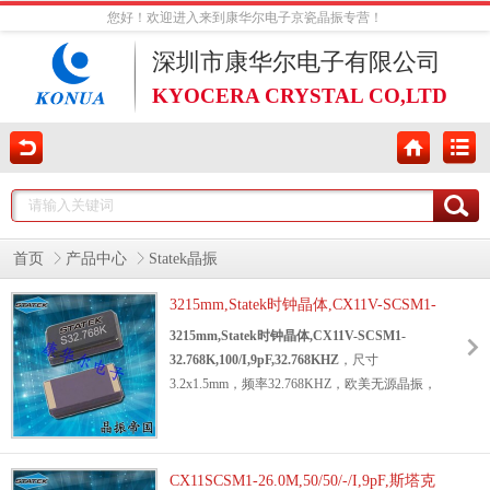
您好！欢迎进入来到康华尔电子京瓷晶振专营！
深圳市康华尔电子有限公司
KYOCERA CRYSTAL CO,LTD
首页
产品中心
Statek晶振
3215mm,Statek时钟晶体,CX11V-SCSM1-
32.768K,100/I,9pF,32.768KHZ
3215mm,Statek时钟晶体,CX11V-SCSM1-
32.768K,100/I,9pF,32.768KHZ
，尺寸
3.2x1.5mm，频率32.768KHZ，欧美无源晶振，
美国斯塔克无源晶体，32.768KHZ音叉晶体，
两脚贴片晶振，水晶振动子，音叉谐振器，
3215mm无源晶体，无铅环保晶振，轻薄型晶
振，
CX11SCSM1-26.0M,50/50/-/I,9pF,斯塔克
32.768KHz晶振
，电子指示灯晶振，仪器