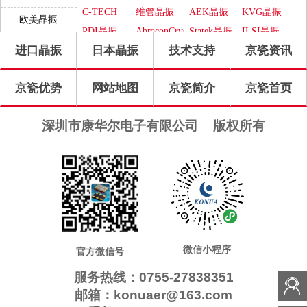
振
晶振
C-TECH
维管晶振
AEK晶振
KVG晶振
欧美晶振
晶振
PDI晶振
AbraconCrystal
Statek晶振
ILSI晶振
进口晶振
日本晶振
技术支持
京瓷资讯
WI2WI晶
ITTI晶振
Jauch晶振
Pletronics
振
晶振
GEYER晶
Transko晶
高利奇晶
IDT晶振
京瓷优势
网站地图
京瓷简介
京瓷首页
振
振
振
Frequency
SUNTSU
Oscilent晶
康纳温菲
晶振
晶振
振
尔德晶振
SiTimeCrystal
FOX晶振
QuarzteChnik
Rubyquartz
深圳市康华尔电子有限公司
版权所有
晶振
晶振
瑞康晶振
格林雷晶
Euroquartz
QuartzCom
振
晶振
晶振
LiHom晶
微晶晶振
拉隆晶振
Crystek晶
振
振
QANTEK
MTI-
CTS晶振
日蚀晶振
晶振
Milliren晶
Cardinal晶
MtronPTI
ACT晶振
NJR晶振
振
振
晶振
Skyworks
Renesas瑞
晶振
萨晶振
微信小程序
官方微信号
服务热线：0755-27838351
邮箱：konuaer@163.com