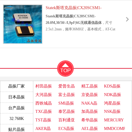
无铅环保晶振，SMD晶体，无源贴片晶振，小
Statek通信晶振,CX16SCSM1-
尺寸晶振，水晶振动子，高性能晶振，低损耗
Statek斯塔克晶振|CX20SCSM1-
30.0M,30/10/-/S,6pF,2012mm,CX16,30MHZ.
贴片晶体，6G以太网专用晶振，智能音响晶
20.0M,30/50/-/I,9pF|6G无线通信晶体
Statek斯塔克晶振|CX20SCSM1-
振，数码电子晶振，无线网络晶振，仪表专晶
20.0M,30/50/-/I,9pF|6G无线通信晶体
，尺寸
振，工业应用晶振，通信晶振，发射器晶振，
2.5x1.2mm，频率36MHZ，基本模式，AT-Cut
数据通信晶振，具有良好的耐压性能以及稳定
石英晶体
设计和制造的高可靠性应用，两脚贴
性能。
片晶振，SMD晶体，无源晶体，无源贴片晶
贴片晶振
产品非常适合用于医疗遥测技术(多指
振，水晶振动子，无源谐振器，超小型晶振，
标类集调查，BLE)，心律管理，神经刺激器，
20MHZ贴片晶体，高性能晶振，高质量晶振，
输液泵，人工耳蜗，军事和航空航天，航空电
低损耗晶振，无线通信晶振，医疗专用晶振，
子指示器和仪表，驾驶舱仪表显示器，数据通
发射机专用晶振，智能电子晶振，导航应用晶
信，遥感勘测，工业和通信，通信，发射机，
振，具有高性能，低损耗的特点。
脉冲发生器，跟踪信标，野生动物遥测技术
贴片晶振
产品很适合用于超低功率无线通信，
CX18SCSM1-
村田晶振
爱普生晶
精工晶振
KDS晶振
晶振厂家
等.
医疗遥测技术(多指标类集调查，BLE) 心律管
36.0M,20/30/-/I,6pF 美国
振
大河晶振
富士晶振
京瓷晶振
NDK晶振
理，神经刺激器 ，防卫，智能弹药，制导和导
日本晶振
Statek晶体 6G发射器晶振.
航，沟通，通信，发射机，脉冲发生器，跟踪
西铁城晶
SMI晶振
NAKA晶
鸿星晶振
Statek斯
台产晶振
信标，野生动物遥测技术等领域.
振
振
TXC晶振
泰艺晶振
加高晶振
NSK晶振
塔克晶振|CX20SCSM1-
32.768K
TST晶振
百利通亚
希华晶振
MERCURY
20.0M,30/50/-/I,9pF|6G无线通
信晶体.
陶晶振
晶振
AKER晶
ECS晶振
AEL晶振
MMDCOMP
贴片晶振