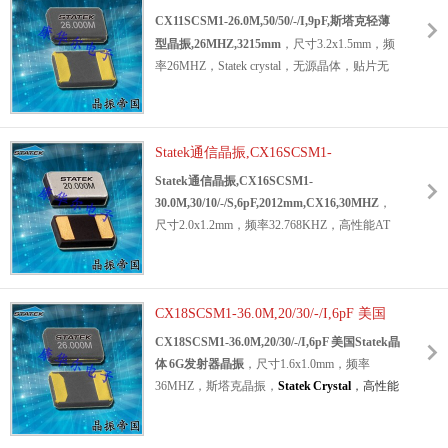
设备晶振，数据通信晶振，计算机应用晶振，
轻薄型晶振,26MHZ,3215mm
CX11SCSM1-26.0M,50/50/-/I,9pF,斯塔克轻薄
通信设备晶振，变送器专用晶振，高性能晶
型晶振,26MHZ,3215mm
，尺寸3.2x1.5mm，频
振，高可靠晶振，高品质晶振，低损耗晶振，
率26MHZ，Statek crystal，无源晶体，贴片无
低功耗晶振，低耗能晶振，具有高性能高可靠
源晶振，SMD晶振，3215mm无源晶振，SMD
的特点。
晶体谐振器，26MHZ贴片晶振，绿色环保晶
时钟晶体
产品超级适合用于电子指示灯，仪器
振，
石英水晶振动子
，多媒体设备晶振，娱乐
设备，数据通信，计算机应用，通信设备，变
Statek通信晶振,CX16SCSM1-
设备晶振，仪器设备晶振，影音系统晶振，无
送器等应用。
3215mm,Statek时钟晶
30.0M,30/10/-/S,6pF,2012mm,CX16,30MHZ
线网络晶振，高质量晶振，高可靠晶振，高性
Statek通信晶振,CX16SCSM1-
体,CX11V-SCSM1-
能晶振，低损耗晶振，低功耗晶振，低耗能晶
30.0M,30/10/-/S,6pF,2012mm,CX16,30MHZ
，
32.768K,100/I,9pF,32.768KHZ.
振，具有高性能高可靠的特点。
尺寸2.0x1.2mm，频率32.768KHZ，高性能AT
石英晶体
产品被广泛应用各个领域之中，尤其
切割
石英晶体谐振器
设计和制造具有高可靠性
适合用于多媒体设备，娱乐设备，仪器设备，
应用程序。2012mm无源晶振，斯塔克两脚贴
影音系统，无线网络等应用。
CX11SCSM1-
片晶振，水晶振动子，石英贴片晶振，两脚无
26.0M,50/50/-/I,9pF,斯塔克轻薄型晶
源晶振，SMD晶振，通信设备晶振，无线应用
CX18SCSM1-36.0M,20/30/-/I,6pF 美国
振,26MHZ,3215mm
.
晶振，小型设备晶振，数码电子晶振，蓝牙音
Statek晶体 6G发射器晶振
CX18SCSM1-36.0M,20/30/-/I,6pF 美国Statek晶
响晶振，低损耗晶振，低功耗晶振，低耗能晶
体 6G发射器晶振
，尺寸1.6x1.0mm，频率
振，高精度晶振，高性能晶振，具有高性能高
36MHZ，斯塔克晶振，
Statek Crystal
，高性能
精度的特点。
AT切割石英晶体谐振器，为高可靠性而设计和
晶振
产品很适合用于通信设备，无线应用，小
制造应用程序。两脚贴片晶振，轻薄型晶体，
型设备，数码电子，蓝牙音响等应用领域。