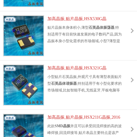
曲线要求,金属外壳的封装使得产品在封装时能
发挥比陶瓷谐振器外壳更好的耐冲击性.
加高晶振,贴片晶振,HSX530G晶
振,XSHO25000FC1H-H晶振
贴片晶振本身体积小,薄型
石英晶体振荡器
,特
别适用于有目前快速发展的电子数码产品,因为
晶振本身小型化需求的市场领域,小型?薄型是
对应陶瓷谐振器(偏差大)和普通的石英晶体谐
振器(偏差小)的中间领域的一种性价比较出色
的产品.
加高晶振,贴片晶振,HSX321G晶
振,X3GO27000BA1H-HU晶振
小型贴片石英晶振,外观尺寸具有薄型表面贴片
型
石英晶体谐振器
,特别适用于有小型化要求的
市场领域,比如智能手机,无线蓝牙,平板电脑等
电子数码产品.晶振本身小型,薄型,重量轻,晶体
具有优良的耐环境特性,如耐热性,耐冲击性.
加高晶振,贴片晶振,HSX211G晶振,2016
陶瓷面SMD晶振
此款
SMD晶振
并且可以承受回流焊接的高的波
峰焊接,回流焊接等,贴片表晶主要特点是该产