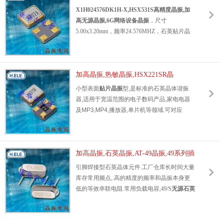
晶振，无线设备晶振，小型设备专用晶振，6G
振,加高无源晶振,6G网络设备晶振
X1H024576DK1H-X,HSX531S高精度晶振,加
以太网专用晶振，数字视频专用晶振，便携式
高无源晶振,6G网络设备晶振
，尺寸
设备晶振，网络设备晶振，消费电子专用晶
5.00x3.20mm，频率24.576MHZ，石英贴片晶
振，平板电脑晶振，可穿戴设备晶振，具备广
振，石英晶体谐振器，四脚贴片晶振，超小型
泛的选择空间.
晶振，
石英水晶振动子
，无线环保晶振，SMD
石英晶体
产品很适合用于蓝牙模块，无线设
晶振，石英无源晶振，高精度贴片晶振，高性
备，小型设备，6G以太网，数字视频，便携式
能石英晶振，低损耗无源晶体，低功耗石英晶
加高晶振,热敏晶振,HSX221SR晶
设，网络设备，消费电子，平板电脑，可穿戴
振，无线应用晶振，智能音响专用晶振，测试
振,X2RO26000BZ1HZ-DEHPZ晶振
小型表面
贴片晶振
型,是标准的石英晶体谐振
HSX111SR台湾晶
设备等领域。
测量晶振，小型设备晶振，网络设备专用晶
器,适用于宽温范围的电子数码产品,家电电器
振,6G以太网晶
振，便携式设备晶振，智能手机晶振，蓝牙耳
及MP3,MP4,播放器,单片机等领域.可对应
振,X1R052000B81HZ-
机晶振，通信产品专用晶振，具有高精度低损
19.2MHz以上的频率,在电子数码产品,以及家
DEHPZ,HELE贴片晶体.
耗的特点.
电相关电器领域里面发挥优良的电气特性,满足
SMD晶振
产品被广泛应用各个领域之中，比较
无铅焊接的回流温度曲线要求.
常用领域包含：无线应用，智能音响，测试测
加高晶振,石英晶振,AT-49晶振,49系列插
量，小型设备，网络设备，便携式设备，智能
件石英晶振
引脚焊接型石英晶体元件.工厂仓库长时间大量
X1H024576DK1H-
手机等领域.
库存常用频点,.高的精度的频率和晶振本身更
X,HSX531S高精度晶振,加高
低的等效串联电阻.常用负载电容,49/S
无源石英
无源晶振,6G网络设备晶振.
晶振
,因插件型镜头成本更低和更高的的批量生
产能力.主要应用于电视,机顶盒,LCDM和游戏