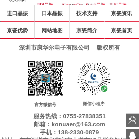
晶振
PDI晶振
AbraconCrystal
Statek晶振
ILSI晶振
进口晶振
日本晶振
技术支持
京瓷资讯
WI2WI晶
ITTI晶振
Jauch晶振
Pletronics
振
晶振
GEYER晶
Transko晶
高利奇晶
IDT晶振
京瓷优势
网站地图
京瓷简介
京瓷首页
振
振
振
Frequency
SUNTSU
Oscilent晶
康纳温菲
晶振
晶振
振
尔德晶振
SiTimeCrystal
FOX晶振
QuarzteChnik
Rubyquartz
深圳市康华尔电子有限公司
版权所有
晶振
晶振
瑞康晶振
格林雷晶
Euroquartz
QuartzCom
振
晶振
晶振
LiHom晶
微晶晶振
拉隆晶振
Crystek晶
振
振
QANTEK
MTI-
CTS晶振
日蚀晶振
晶振
Milliren晶
Cardinal晶
MtronPTI
ACT晶振
NJR晶振
振
振
晶振
Skyworks
Renesas瑞
晶振
萨晶振
微信小程序
官方微信号
服务热线：0755-27838351
邮箱：konuaer@163.com
手机：138-2330-0879