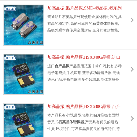
机家用常规电器数码产品等的佳选择.符合
RoHS/无铅.
加高晶振,贴片晶振,SMD-49晶振,49系列
贴片石英晶振
普通贴片石英晶振外观使用金属材料封装的,具
有高的稳定性,高的可靠性的
石英晶体
谐振器,
晶振外观本身使用金属封装,充分的密封性能,
可确保其高的可靠性,采用编带包装,外包装采
用朔胶盘,可在自动贴片机上对应自动贴装等优
势.
加高晶振,贴片晶振,HSX840G晶振,进口
SMD陶瓷面石英晶振
进口
台产晶振
产品应用范围非常广阔,比如多种
电子消费类,手机应用,蓝牙多功能播放器,无线
通讯产品,平板电脑等多个领域,因晶体本身外
观款式多元化,所以适合多个产品应用.并且满
足欧盟ROHS环保要求,晶体本身有重量轻,体
积小,薄型等多种优势,得到市场认可.
加高晶振,贴片晶振,HSX630G晶振,台产
陶瓷面两脚晶振
本产品具有小型,薄型,轻型的贴片晶振表面型
音叉式
石英晶体谐振器
,产品具有优良的耐热
性,耐环境特性,可发挥晶振优良的电气特性,符
合RoHS规定,满足无铅焊接的高的温回流温度