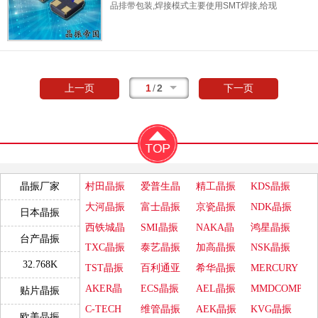
品排带包装,焊接模式主要使用SMT焊接,给现
代SMT工艺带来高的速的工作效率,32.768K系
列产品本身具有体积小,厚度薄,重量轻等特点.
1
/
2
上一页
下一页
村田晶振
爱普生晶
精工晶振
KDS晶振
晶振厂家
振
大河晶振
富士晶振
京瓷晶振
NDK晶振
日本晶振
西铁城晶
SMI晶振
NAKA晶
鸿星晶振
台产晶振
振
振
TXC晶振
泰艺晶振
加高晶振
NSK晶振
32.768K
TST晶振
百利通亚
希华晶振
MERCURY
陶晶振
晶振
AKER晶
ECS晶振
AEL晶振
MMDCOMP
贴片晶振
振
晶振
C-TECH
维管晶振
AEK晶振
KVG晶振
欧美晶振