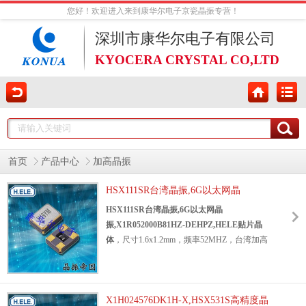
您好！欢迎进入来到康华尔电子京瓷晶振专营！
深圳市康华尔电子有限公司
KYOCERA CRYSTAL CO,LTD
首页
产品中心
加高晶振
HSX111SR台湾晶振,6G以太网晶
振,X1R052000B81HZ-DEHPZ,HELE贴
HSX111SR台湾晶振,6G以太网晶
片晶体
振,X1R052000B81HZ-DEHPZ,HELE贴片晶
体
，尺寸1.6x1.2mm，频率52MHZ，台湾加高
晶振，石英贴晶振，四脚贴片晶振，水晶振动
子，石英晶体，
石英晶体谐振器
，无源石英晶
振，轻薄型晶体，绿色环保晶振，SMD晶体谐
X1H024576DK1H-X,HSX531S高精度晶
振器，SMD晶振，金属面贴片晶振，蓝牙模块