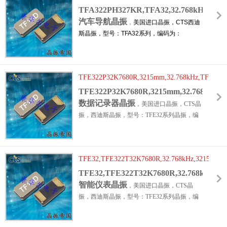
片晶振，石英晶振，
汽车导航晶振
石英水晶谐振器
，无源晶
TFA322PH327KR,TFA32,32.768kHz,321
振，手表晶体，SMD晶振。具有超小型晶振，
汽车导航晶振
，
美国进口晶振，CTS西迪
轻薄型晶振，耐热及耐环境特点。
CTS TFA32
斯晶振，型号：TFA32系列，编码为：
系列是理想的支持广泛的电子设计需要一个实
TFA322PH327KR
，频率容差：±20ppm，负
时时钟参考。本系列将支持一般的汽车和工业
载：12.5pF，工作温度范围：-40℃至
应用。应用包含：
汽车电子晶振，
汽车导航系
+125℃，频率：32.768KHz，小体积晶振尺
统，
汽车信息娱乐系统，
工业控制设备，
M2M
TFE322P32K7680R,3215mm,32.768kHz,TFE32,
寸：3.2x1.5x0.9mm晶振，音叉晶体，两脚
贴
通信晶振，
FPGA和微控制器等。
片晶振
数据记录器晶振
，石英晶振，
石英晶体谐振器
，无源晶
TFE322P32K7680R,3215mm,32.768kHz,
振，SMD晶振。具有超小型晶振，轻薄型晶
数据记录器晶振
，美国进口晶振，CTS晶
振，耐热及耐环境特点。
CTS TFA32系列是理
振，西迪斯晶振，型号：TFE32系列晶振，编
想的支持广泛的电子设计需要一个实时时钟参
码为：TFE322P32K7680R，频率：
考。本系列将支持一般的汽车和工业应用。应
32.768KHz，频率稳定性：±20ppm，负载电
用包含：
汽车电子晶振，
汽车导航系统，
汽车
容：12.5pF，小体积晶振尺寸：3.2x1.5mm，两
信息娱乐系统，
工业控制设备，
M2M通信晶
TFE32,TFE322T32K7680R,32.768kHz,3215mm,
脚
贴片晶振
，无源晶振，石英晶振，石英晶体
振，
FPGA和微控制器等。
谐振器，CTS TFE32系列设计为低功率微控制
智能仪表晶振
TFE32,TFE322T32K7680R,32.768kHz,3
器，需要实时时钟参考，ESR为50k欧姆。应
智能仪表晶振
，美国进口晶振，CTS晶
用程序：实时时钟参考，低功耗FPGA和
振，西迪斯晶振，型号：TFE32系列晶振，编
MCU，可穿戴电子产品，医疗保健设备，电池
码为：TFE322T32K7680R，频率：32.768KHz
供电的应用，便携式电子产品，数据记录器，
时钟晶体
，频率稳定性：±20ppm，负载电
智能仪表，商业和工业应用。