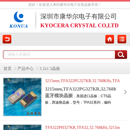
您好！欢迎进入来到康华尔电子京瓷晶振专营！
深圳市康华尔电子有限公司
KYOCERA CRYSTAL CO,LTD
首页
产品中心
3.2x1.5晶振
3215mm,TFA322PG327KR,32.768KHz,TFA32,C
蓝牙模块晶振
3215mm,TFA322PG327KR,32.768KHz,TF
蓝牙模块晶振
，
美国进口晶振，CTS晶
振，西迪斯晶振，型号：TFA32系列，编码
为：
TFA322PG327KR
，频率容差：
±20ppm，负载：12.5pF，工作温度范
围：-40℃至+105℃，频率：32.768KHz，小
TFA322PH327KR,TFA32,32.768kHz,3215mm,CT
体积晶振尺寸：3.2x1.5x0.9mm晶振，两脚贴