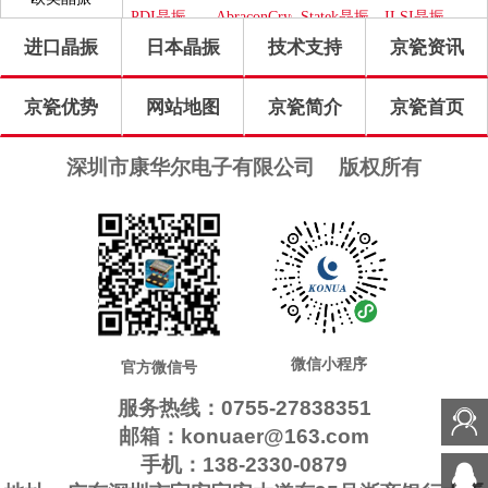
晶振
PDI晶振
AbraconCrystal
Statek晶振
ILSI晶振
进口晶振
日本晶振
技术支持
京瓷资讯
WI2WI晶
ITTI晶振
Jauch晶振
Pletronics
振
晶振
GEYER晶
Transko晶
高利奇晶
IDT晶振
京瓷优势
网站地图
京瓷简介
京瓷首页
振
振
振
Frequency
SUNTSU
Oscilent晶
康纳温菲
晶振
晶振
振
尔德晶振
SiTimeCrystal
FOX晶振
QuarzteChnik
Rubyquartz
深圳市康华尔电子有限公司
版权所有
晶振
晶振
瑞康晶振
格林雷晶
Euroquartz
QuartzCom
振
晶振
晶振
LiHom晶
微晶晶振
拉隆晶振
Crystek晶
振
振
QANTEK
MTI-
CTS晶振
日蚀晶振
晶振
Milliren晶
Cardinal晶
MtronPTI
ACT晶振
NJR晶振
振
振
晶振
Skyworks
Renesas瑞
晶振
萨晶振
微信小程序
官方微信号
服务热线：0755-27838351
邮箱：konuaer@163.com
手机：138-2330-0879