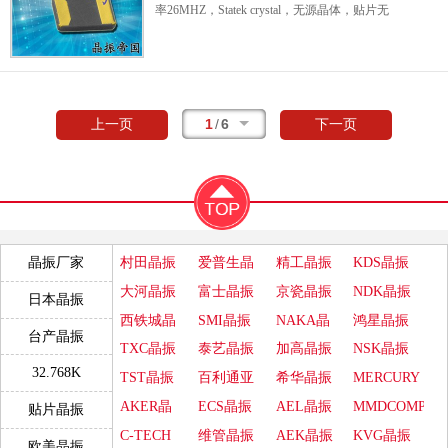
振，高可靠晶振，高品质晶振，低损耗晶振，
率26MHZ，Statek crystal，无源晶体，贴片无
低功耗晶振，低耗能晶振，具有高性能高可靠
源晶振，SMD晶振，3215mm无源晶振，SMD
的特点。
晶体谐振器，26MHZ贴片晶振，绿色环保晶
时钟晶体
产品超级适合用于电子指示灯，仪器
振，
石英水晶振动子
，多媒体设备晶振，娱乐
设备，数据通信，计算机应用，通信设备，变
设备晶振，仪器设备晶振，影音系统晶振，无
送器等应用。
3215mm,Statek时钟晶
线网络晶振，高质量晶振，高可靠晶振，高性
1
/
6
上一页
下一页
体,CX11V-SCSM1-
能晶振，低损耗晶振，低功耗晶振，低耗能晶
32.768K,100/I,9pF,32.768KHZ.
振，具有高性能高可靠的特点。
石英晶体
产品被广泛应用各个领域之中，尤其
适合用于多媒体设备，娱乐设备，仪器设备，
影音系统，无线网络等应用。
CX11SCSM1-
26.0M,50/50/-/I,9pF,斯塔克轻薄型晶
村田晶振
爱普生晶
精工晶振
KDS晶振
晶振厂家
振,26MHZ,3215mm
.
振
大河晶振
富士晶振
京瓷晶振
NDK晶振
日本晶振
西铁城晶
SMI晶振
NAKA晶
鸿星晶振
台产晶振
振
振
TXC晶振
泰艺晶振
加高晶振
NSK晶振
32.768K
TST晶振
百利通亚
希华晶振
MERCURY
陶晶振
晶振
AKER晶
ECS晶振
AEL晶振
MMDCOMP
贴片晶振
振
晶振
C-TECH
维管晶振
AEK晶振
KVG晶振
欧美晶振