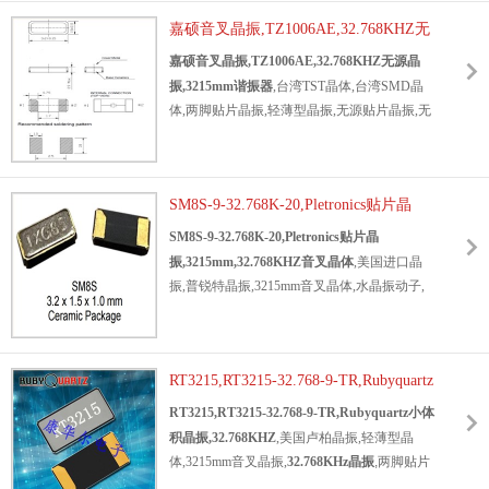
容：6pF，小体积晶振尺寸：3.2x1.5mm，两
嘉硕音叉晶振,TZ1006AE,32.768KHZ无
脚贴片晶振，无源晶振，石英晶振，石英晶体
谐振器，CTS TFE32系列设计为低功率微控制
源晶振,3215mm谐振器
嘉硕音叉晶振,TZ1006AE,32.768KHZ无源晶
器，需要实时时钟参考，ESR为50k欧姆。应
振,3215mm谐振器
,台湾TST晶体,台湾SMD晶
用程序：实时时钟参考，低功耗FPGA和
体,两脚贴片晶振,轻薄型晶振,无源贴片晶振,无
MCU，可穿戴电子产品，医疗保健设备，电池
源晶振,SMD晶振,水晶振动子,3215贴片晶
供电的应用，便携式电子产品，数据记录器，
体,32.768KHZ
时钟晶体
,尺寸3.2x1.5mm,频率
智能仪表，商业和工业应用。
32.768KHZ,高性能晶振,高可靠晶振,低损耗晶
SM8S-9-32.768K-20,Pletronics贴片晶
振,低耗能晶振,通信装置晶振,智能手表晶振,数
振,3215mm,32.768KHZ音叉晶体
字显示晶振,无线应用晶体.
SM8S-9-32.768K-20,Pletronics贴片晶
振,3215mm,32.768KHZ音叉晶体
,美国进口晶
振,普锐特晶振,3215mm音叉晶体,水晶振动子,
轻薄型晶振,
32.768KHz晶振
,两脚贴片晶
振,SMD晶振,尺寸3.2x1.5mm,频率
32.768KHZ,负载9pF,高精度晶振,高性能晶振,
RT3215,RT3215-32.768-9-TR,Rubyquartz
实时时钟晶振,RTC应用晶振,数字设备晶振,无
线应用晶振,电话机晶振.
小体积晶振,32.768KHZ
RT3215,RT3215-32.768-9-TR,Rubyquartz小体
积晶振,32.768KHZ
,美国卢柏晶振,轻薄型晶
体,3215mm音叉晶振,
32.768KHz晶振
,两脚贴片
晶振,SMD晶振,无源谐振器,水晶振动子,尺寸