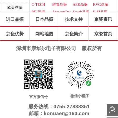
振
晶振
C-TECH
维管晶振
AEK晶振
KVG晶振
欧美晶振
晶振
PDI晶振
AbraconCrystal
Statek晶振
ILSI晶振
进口晶振
日本晶振
技术支持
京瓷资讯
WI2WI晶
ITTI晶振
Jauch晶振
Pletronics
振
晶振
GEYER晶
Transko晶
高利奇晶
IDT晶振
京瓷优势
网站地图
京瓷简介
京瓷首页
振
振
振
Frequency
SUNTSU
Oscilent晶
康纳温菲
晶振
晶振
振
尔德晶振
SiTimeCrystal
FOX晶振
QuarzteChnik
Rubyquartz
深圳市康华尔电子有限公司
版权所有
晶振
晶振
瑞康晶振
格林雷晶
Euroquartz
QuartzCom
振
晶振
晶振
LiHom晶
微晶晶振
拉隆晶振
Crystek晶
振
振
QANTEK
MTI-
CTS晶振
日蚀晶振
晶振
Milliren晶
Cardinal晶
MtronPTI
ACT晶振
NJR晶振
振
振
晶振
Skyworks
Renesas瑞
晶振
萨晶振
微信小程序
官方微信号
服务热线：0755-27838351
邮箱：konuaer@163.com