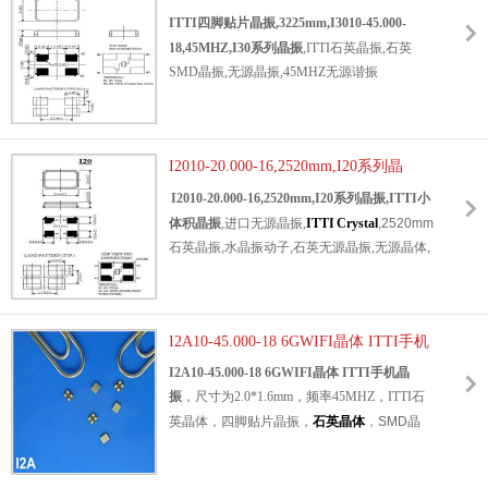
45.000-18,45MHZ,I30系列晶振
备晶振,计算机存储卡晶振,W-LAN应用晶振.
ITTI四脚贴片晶振,3225mm,I3010-45.000-
18,45MHZ,I30系列晶振
,ITTI石英晶振,石英
SMD晶振,无源晶振,45MHZ无源谐振
器,3225mm贴片晶振,SMD晶振,
石英水晶振动
子
,尺寸3.2x2.5mm,频率45MHZ,负载18pF,低
损耗晶振,无铅环保晶振,低成本晶振,低老化晶
I2010-20.000-16,2520mm,I20系列晶
振,高性能晶振,数字音频晶振,移动设备晶振,数
振,ITTI小体积晶振
码相机晶振,健身设备晶振,办公自动化晶振,娱
I2010-20.000-16,2520mm,I20系列晶振,ITTI小
乐系统晶振.
体积晶振
,进口无源晶振,
ITTI Crystal
,
2520mm
石英晶振,水晶振动子,石英无源晶振,无源晶体,
石英晶体谐振器,20MHZ贴片晶体,尺寸
2.5x2.0mm,频率20MHZ,负载16pF,低成本晶
振,低损耗晶振,轻薄晶振,高可靠晶振,高性能晶
I2A10-45.000-18 6GWIFI晶体 ITTI手机
振,蓝牙音响晶振,智能手机晶振,GPS定位系统
晶振,网络设备晶振,智能穿戴晶振,视听设备晶
晶振
I2A10-45.000-18 6GWIFI晶体 ITTI手机晶
振.
振
，尺寸为2.0*1.6mm，频率45MHZ，ITTI石
英晶体，四脚贴片晶振，
石英晶体
，SMD晶
振，水晶振动子，石英贴片晶体，SMD无源晶
振，进口无源晶振，2016mm贴片晶振，低损