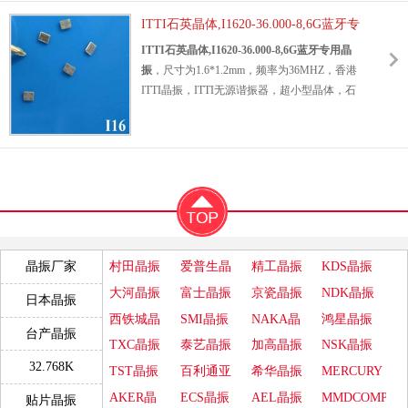
耗无源晶体，高精度石英晶振，高品质贴片晶
ITTI石英晶体,I1620-36.000-8,6G蓝牙专
振，移动电话贴片晶振，可穿戴设备专用晶
振，以太网专用晶振，仪器仪表晶振，蓝牙专
用晶振
ITTI石英晶体,I1620-36.000-8,6G蓝牙专用晶
用晶振，GPS全球定位晶振，产品具备低损耗
振
，尺寸为1.6*1.2mm，频率为36MHZ，香港
高精度的特点.适合用于蓝牙，GPS，移动电
ITTI晶振，ITTI无源谐振器，超小型晶体，石
话，无线局域网等领域。
英晶体谐振器，1612mm石英晶振，
石英贴片
SMD晶振
外观使用金属材料封装的,具有高稳
晶振
，SMD晶振，无源贴片晶振，贴片晶振，
定性,高可靠性的石英晶体,晶振外观本身使用
石英晶振，SMD石英晶体，四脚贴片晶振，水
金属封装,充分的密封性能,可确保其高可靠性,
晶振动子，仪器设备晶振，无线网络专用晶
采用编带包装,外包装采用朔胶盘,可在自动贴
振，智能家居晶振，小型设备晶振，蓝牙音响
I2A10-
片机上对应自动贴装等优势.
专用晶振，高品质晶振，低损耗晶振，高性能
45.000-18 6GWIFI晶体 ITTI手
晶振，产品具有高性能高品质的特点。
机晶振.
贴片晶振
产品很适合用于各个领域之中，尤其
村田晶振
爱普生晶
精工晶振
KDS晶振
晶振厂家
是移动电话，无线局域网，蓝牙，GPS全球定
振
大河晶振
富士晶振
京瓷晶振
NDK晶振
位系统，无线网络，智能手机，平板电脑等领
日本晶振
ITTI石英晶体,I1620-36.000-
域.
西铁城晶
SMI晶振
NAKA晶
鸿星晶振
8,6G蓝牙专用晶振.
台产晶振
振
振
TXC晶振
泰艺晶振
加高晶振
NSK晶振
32.768K
TST晶振
百利通亚
希华晶振
MERCURY
陶晶振
晶振
AKER晶
ECS晶振
AEL晶振
MMDCOMP
贴片晶振