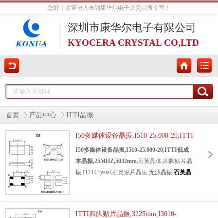
您好！欢迎进入来到康华尔电子京瓷晶振专营！
深圳市康华尔电子有限公司
KYOCERA CRYSTAL CO,LTD
首页
产品中心
ITTI晶振
I50多媒体设备晶振,I510-25.000-20,ITTI
低成本晶振,25MHZ,5032mm
I50多媒体设备晶振,I510-25.000-20,ITTI低成
本晶振,25MHZ,5032mm
,石英晶体,四脚贴片晶
振,
ITTI Crystal
,石英贴片晶振,无源晶振,
石英晶
体谐振器
,5032mm无源晶振,25MHZ石英晶振,
尺寸5.0x3.2mm,频率25MHZ,负载20pF,高性能
晶振,高质量晶振,低损耗晶振,低功耗晶振,环保
ITTI四脚贴片晶振,3225mm,I3010-
晶振,便携式设备晶振,蓝牙应用晶振,多媒体设