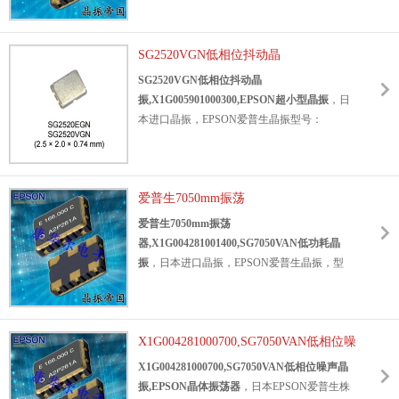
动，低功耗，
低
损耗的特点。因此也被称之
X1G004261000600
，频率为：
为
"低抖动振荡器，低抖动石英晶振
，
低相位
156.250000MHz
，
小体积晶振尺寸为
晶振
，
低损耗晶振
”。
应
用于：
通讯设备
，
数
SG2520VGN低相位抖动晶
5.0x3.2x1.2mm封装，
是一款
LVDS输出
差分
字显示晶振
，工业控制，智能安防，无线网
晶振
，
SPXO晶体振荡器，
六脚贴片晶振，差
振,X1G005901000300,EPSON超小型晶
SG2520VGN低相位抖动晶
络，蓝牙模块，物联网，
路由器/交换机、仪器
分晶体振荡器，有源晶振，SMD晶振。
具有超
振
振,X1G005901000300,EPSON超小型晶振
，
日
仪表，机顶盒，光端机，以太网，安防设备等
小型，轻薄型，低抖动，低功耗，低损耗，低
本进口晶振，EPSON爱普生晶振型号：
应用。
耗能，低相位噪声，
低电源电压，
满足产品低
SG2520VGN，编码为：
X1G005901000300
，
消耗电流的特点
。
石英贴片晶振
，
应
用于：移
频率：156.250000 MHz，小体积晶振尺寸：
动通讯设备，工业控制，消费电子，智能安
2.5x2.0x0.84mm封装，六脚贴片晶振，LVDS输
防，物联网，车载电子，无线网络，蓝牙模
出
爱普生7050mm振荡
差分晶振
，SPXO
石英晶体振荡器
，
石英晶
块，
安防设备、路由器/交换机、仪器仪表，数
振，有源晶振。
6G将以指数级的方式增加网络
器,X1G004281001400,SG7050VAN低功
爱普生7050mm振荡
码电子等应用。
通信流量。6G通信网络需要高速和宽带宽，同
耗晶振
器,X1G004281001400,SG7050VAN低功耗晶
时最小化噪声。这将通过一个高频、低抖动参
振
，
日本进口晶振，EPSON爱普生晶振，型
考时钟来实现的通信设备，其中将使用小尺寸
号：
SG7050VAN
，编码为：
光学模块。SG2520VGN是非常流行的
X1G004281001400
，频率为：
SG3225VEN系列的下一代，提供相同的功能
156.250000MHz
，小体积晶振尺寸：
组合，由于使用内部设计的IC和改进的频率容
7.0x5.0x1.6mm封装，六脚贴片晶振，LVDS输
X1G004281000700,SG7050VAN低相位噪
忍性能。
具有超小型，轻薄型，低抖动，
低功
出
差分晶振
，SPXO
石英晶体振荡器
，SMD晶
声晶振,EPSON晶体振荡器
X1G004281000700,SG7050VAN低相位噪声晶
耗晶振
，低电源电压，低耗能，低损耗，低相
振，有源晶振，石英晶振，晶体振荡器，工作
振,EPSON晶体振荡器
，
日本EPSON爱普生株
位噪声等特点。
贴片晶振
应用于：
网络设备