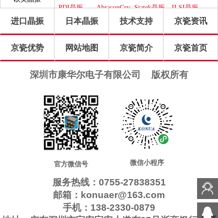
晶振
PDI晶振
AbraconCrystal
Statek晶振
ILSI晶振
进口晶振
日本晶振
技术支持
京瓷资讯
WI2WI晶
ITTI晶振
Jauch晶振
Pletronics
振
晶振
GEYER晶
Transko晶
高利奇晶
IDT晶振
京瓷优势
网站地图
京瓷简介
京瓷首页
振
振
振
Frequency
SUNTSU
Oscilent晶
康纳温菲
晶振
晶振
振
尔德晶振
SiTimeCrystal
FOX晶振
QuarzteChnik
Rubyquartz
深圳市康华尔电子有限公司
版权所有
晶振
晶振
瑞康晶振
格林雷晶
Euroquartz
QuartzCom
振
晶振
晶振
LiHom晶
微晶晶振
拉隆晶振
Crystek晶
振
振
QANTEK
MTI-
CTS晶振
日蚀晶振
晶振
Milliren晶
Cardinal晶
MtronPTI
ACT晶振
NJR晶振
振
振
晶振
Skyworks
Renesas瑞
晶振
萨晶振
微信小程序
官方微信号
服务热线：0755-27838351
邮箱：konuaer@163.com
手机：138-2330-0879