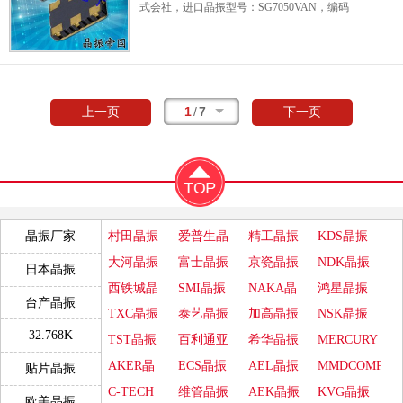
温度范围：-40℃至+85℃。
具有超小型，轻薄
式会社，进口晶振型号：
SG7050VAN
，编码
（路由器、交换机、光模块等），数据中心，
型，低抖动，低功耗，低电源电压，低耗能，
为：
X1G004281000700
，频率为：
测试和测量设备，工厂自动化，高速转换器，
低相位噪声，高精度，高性能，高品质等特
106.250000MHz
，小体积晶振尺寸：
ADC和DAC，光纤通道，服务器、存储、无线
点。
7050晶振
应用于：
通讯设备、无线网络，
7.0x5.0x1.6mm，六脚
贴片晶振
，LVDS输出
差
网络、OTN等。
蓝牙模块，机顶盒、光端机、GPS定位，导航
分晶体振荡器
，SPXO晶体振荡器，石英晶
仪，安防设备、路由器/交换机、仪器仪表、光
振，石英晶体振荡器，有源晶振，工作温度范
1
/
7
上一页
下一页
纤通信，10G以太网，物联网等应用。
围：-40℃至+85℃。
具有超小型，轻薄型，低
抖动，低功耗，低电源电压，低耗能，低相位
噪声，高精度，高性能，高品质等特点。
应用
于：
通讯设备、无线网络，
数字显示晶振
，蓝
牙模块，机顶盒、光端机、安防设备、路由器/
交换机、仪器仪表、光纤通信，10G以太网，
村田晶振
爱普生晶
精工晶振
KDS晶振
晶振厂家
物联网等应用。
振
大河晶振
富士晶振
京瓷晶振
NDK晶振
日本晶振
西铁城晶
SMI晶振
NAKA晶
鸿星晶振
台产晶振
振
振
TXC晶振
泰艺晶振
加高晶振
NSK晶振
32.768K
TST晶振
百利通亚
希华晶振
MERCURY
陶晶振
晶振
AKER晶
ECS晶振
AEL晶振
MMDCOMP
贴片晶振
振
晶振
C-TECH
维管晶振
AEK晶振
KVG晶振
欧美晶振