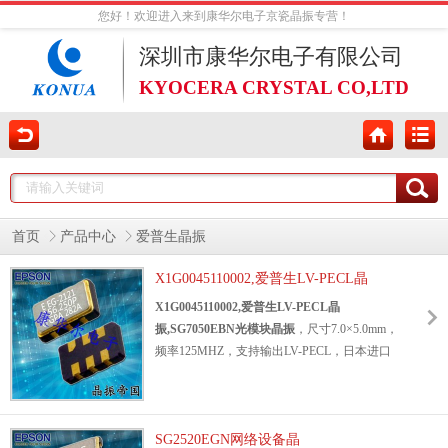
您好！欢迎进入来到康华尔电子京瓷晶振专营！
深圳市康华尔电子有限公司
KYOCERA CRYSTAL CO,LTD
首页
产品中心
爱普生晶振
X1G0045110002,爱普生LV-PECL晶
振,SG7050EBN光模块晶振
X1G0045110002,爱普生LV-PECL晶
振,SG7050EBN光模块晶振
，尺寸7.0×5.0mm，
频率125MHZ，支持输出LV-PECL，日本进口
晶振，EPSON有源晶振，7050mm差分晶振，
差分晶体振荡器
，LV-PECL输出晶振，有源差
分晶振，石英差分晶振，六脚差分晶振，贴片
差分晶振，125MHZ差分晶振，低损耗差分晶
SG2520EGN网络设备晶