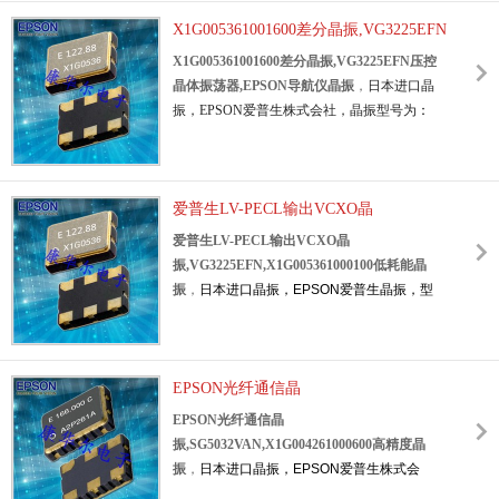
差分晶振，具有低相位相噪的特点。
器，石英晶体振荡器，
时钟振荡器
，150MHZ
有源晶振
产品主要应用范围：智能穿戴，无线
X1G005361001600差分晶振,VG3225EFN
有源晶振，高性能有源晶振，高品质有源晶
路由器，光模块，测试测量，娱乐设备，移动
压控晶体振荡器,EPSON导航仪晶振
振，可视化设备有源晶振，智能家居有源晶
X1G005361001600差分晶振,VG3225EFN压控
通信等应用领域。
EPSON差分振荡器,XG-
振，医疗设备有源晶振，物联网有源晶振，室
晶体振荡器,EPSON导航仪晶振
，
日本进口晶
2121CA智能穿戴晶振,X1M0003110010.
外基站有源晶振，测试设备有源晶振，低损耗
振，EPSON爱普生株式会社
，晶振型号为
：
有源晶振，低抖动有源晶振，低相位有源振荡
VG3225EFN
，编码为：
X1G005361001600
，
器，低相噪有源晶振，低电压有源振荡器，低
频率为：
125.000000MHz
，工作温度范
功耗有源晶振，低相噪有源晶振，具有高品质
围：-40℃至+105℃，
小体积晶振尺寸：
低相位的特点.
3.2x2.5x1.05m
爱普生LV-PECL输出VCXO晶
m封装，
六脚
贴片晶振
，
是一款
差分晶振
产品比较常用于可视化设备，智能家
LV-PECL输出VCXO压控晶体振荡器，
差分晶
振,VG3225EFN,X1G005361000100低耗
爱普生LV-PECL输出VCXO晶
居，医疗设备，物联网，室外基站，测试设备
振
，
压控晶振
，
差分晶体振荡器，
有源晶振，
能晶振
振,VG3225EFN,X1G005361000100低耗能晶
等领域。
X1M0003210000,XG-2103CA可视
石英晶振，
电源电压3.3V。
具有超小型，轻薄
振
，
日本进口晶振，EPSON爱普生晶
振，型
化设备晶振,爱普生有源晶振.
型，低抖动，低功耗，低电压，低相位噪声，
号为
：
VG3225EFN
，编码为：
低电平，高精度，高性能，高品质等特点。
X1G005361000100
，频率为：
122.880000
3225晶振
，
应
用于：移动
通讯设备
，无线网
MHz
，
小体积晶振尺寸：3.2x2.5x1.05m
m，是
络，蓝牙模块，物联网，
路由器，导航仪，交
一款
EPSON光纤通信晶
LV-PECL输出
差分晶振
，VCXO压控晶体
换机、仪器仪表，机顶盒，光端机，以太网，
振荡器，VCXO
压控晶振
，
差分晶体振荡器，
振,SG5032VAN,X1G004261000600高精
EPSON光纤通信晶
光纤通讯，安防设备等应用。
六脚贴片晶振，石英晶振，
电源电压3.3V，有
度晶振
振,SG5032VAN,X1G004261000600高精度晶
源晶振。
差分晶振作为目前行业中高要求、高
振
，
日本进口晶振，EPSON
爱普生株式会
技术石英晶体振荡器，具有
低
相位噪声、低抖
社，型号：
SG5032VAN
，编码为：