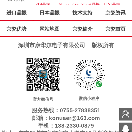
晶振
PDI晶振
AbraconCrystal
Statek晶振
ILSI晶振
进口晶振
日本晶振
技术支持
京瓷资讯
WI2WI晶
ITTI晶振
Jauch晶振
Pletronics
振
晶振
GEYER晶
Transko晶
高利奇晶
IDT晶振
京瓷优势
网站地图
京瓷简介
京瓷首页
振
振
振
Frequency
SUNTSU
Oscilent晶
康纳温菲
晶振
晶振
振
尔德晶振
SiTimeCrystal
FOX晶振
QuarzteChnik
Rubyquartz
深圳市康华尔电子有限公司
版权所有
晶振
晶振
瑞康晶振
格林雷晶
Euroquartz
QuartzCom
振
晶振
晶振
LiHom晶
微晶晶振
拉隆晶振
Crystek晶
振
振
QANTEK
MTI-
CTS晶振
日蚀晶振
晶振
Milliren晶
Cardinal晶
MtronPTI
ACT晶振
NJR晶振
振
振
晶振
Skyworks
Renesas瑞
晶振
萨晶振
微信小程序
官方微信号
服务热线：0755-27838351
邮箱：konuaer@163.com
手机：138-2330-0879