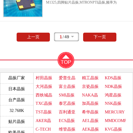
M1325,四脚贴片晶振,MTRONPTI晶振,频率为
12.000000MHZ,负载电容为18PF,精度±30ppm,
尺寸5.0*3.2*0.8mm,温度范围:-40℃-85℃, 无源
晶振,
贴片晶振
,石英晶体谐振器,应用于麦克风,
音响,音箱,摄像头,安防警报器,空调,电视,电梯
等.
1
/
49
上一页
下一页
村田晶振
爱普生晶
精工晶振
KDS晶振
晶振厂家
振
大河晶振
富士晶振
京瓷晶振
NDK晶振
日本晶振
西铁城晶
SMI晶振
NAKA晶
鸿星晶振
台产晶振
振
振
TXC晶振
泰艺晶振
加高晶振
NSK晶振
32.768K
TST晶振
百利通亚
希华晶振
MERCURY
陶晶振
晶振
AKER晶
ECS晶振
AEL晶振
MMDCOMP
贴片晶振
振
晶振
C-TECH
维管晶振
AEK晶振
KVG晶振
欧美晶振