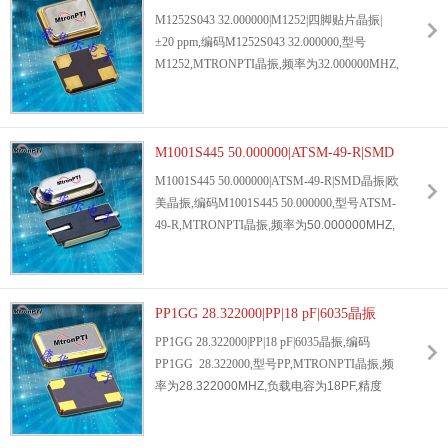
脏节拍器”,彰显着“小元件大作为”的深刻哲理.
晶振|±20 ppm
M1252S043 32.000000|M1252|四脚贴片晶振|
晶振的核心价值在于精准控频,这正是伊西斯
±20 ppm,编码M1252S043 32.000000,型号
ECS晶振的立身之本.33Q石英晶振依托石英晶
M1252,MTRONPTI晶振,频率为32.000000MHZ,
体的压电效应,
负载电容为10PF,精度±20ppm,尺寸2.5*2.0mm,
温度范围:-40℃-85℃, 石英晶体谐振器,四脚贴
片晶振,无源晶振,
石英晶振
,应用于光传送网络,
数据处理,连接功能,基带,连接接口,无线电,超声
M1001S445 50.000000|ATSM-49-R|SMD
波传送等.
晶振|欧美晶振
M1001S445 50.000000|ATSM-49-R|SMD晶振|欧
美晶振,编码M1001S445 50.000000,型号ATSM-
49-R,
MTRONPTI晶振
,频率为50.000000MHZ,
负载电容为10PF,精度±20ppm,尺寸HC-49S-
SMD,温度范围:-40℃-85℃, 石英晶体谐振
器,SMD晶振,无源晶振,
石英晶振
,应用于机顶
盒,DVD,SD硬盘,路由器,移动电源,摄像机,录音
PP1GG 28.322000|PP|18 pF|6035晶振
笔.
PP1GG 28.322000|PP|18 pF|6035晶振,编码
PP1GG 28.322000,型号PP,
MTRONPTI晶振
,频
率为28.322000MHZ,负载电容为18PF,精度
±20ppm,尺寸6.0*3.5*1.2mm,温度范
围:0℃-70℃, 石英晶体谐振器,
贴片晶振
,无源晶