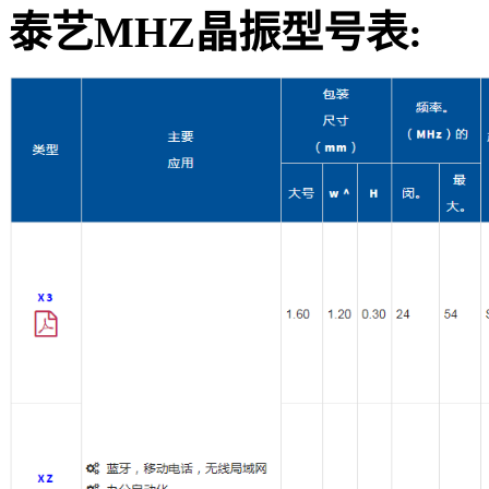
泰艺MHZ晶振型号表: