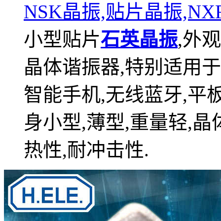
NSK晶振,贴片晶振,N
小型贴片
石英晶振
,外
晶体谐振器,特别适用
智能手机,无线蓝牙,平
身小型,薄型,重量轻,
热性,耐冲击性.