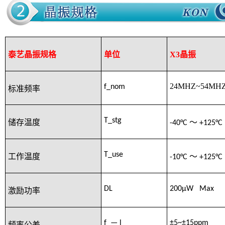
泰艺晶振规格
单位
X3晶振
24MHZ~54MH
f_nom
标准频率
T_stg
储存温度
-40°C
～
+125°C
T_use
工作温度
-10°C
～
+125°C
DL
200μW Max
激励功率
f_— l
±5~
±15ppm