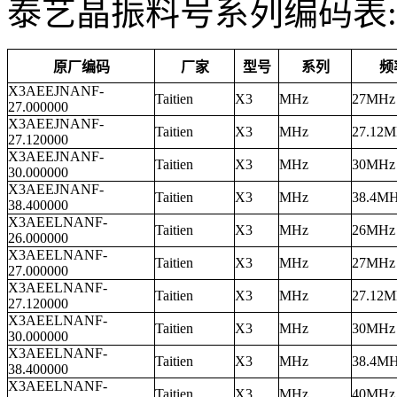
泰艺晶振料号系列编码表:
原厂编码
厂家
型号
系列
频
X3AEEJNANF-
Taitien
X3
MHz
27MHz
27.000000
X3AEEJNANF-
Taitien
X3
MHz
27.12
27.120000
X3AEEJNANF-
Taitien
X3
MHz
30MHz
30.000000
X3AEEJNANF-
Taitien
X3
MHz
38.4M
38.400000
X3AEELNANF-
Taitien
X3
MHz
26MHz
26.000000
X3AEELNANF-
Taitien
X3
MHz
27MHz
27.000000
X3AEELNANF-
Taitien
X3
MHz
27.12
27.120000
X3AEELNANF-
Taitien
X3
MHz
30MHz
30.000000
X3AEELNANF-
Taitien
X3
MHz
38.4M
38.400000
X3AEELNANF-
Taitien
X3
MHz
40MHz