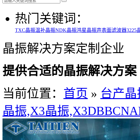
热门关键词：
TXC晶振
温补晶振
NDK晶振
鸿星晶振
声表面滤波器
3225
晶振解决方案定制企业
提供合适的晶振解决方案
当前位置：
首页
»
台产晶
晶振,X3晶振,X3DBBCNAN