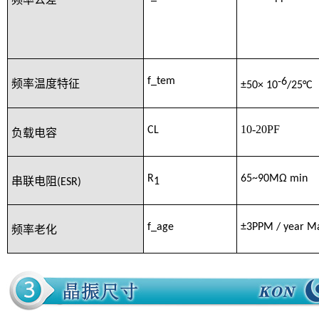
频率公差
f_tem
-6
频率温度特征
±50× 10
/25
°C
10-20PF
CL
负载电容
R
65~90MΩ min
1
串联电阻
(ESR)
f_age
±3PPM
/ year M
频率老化